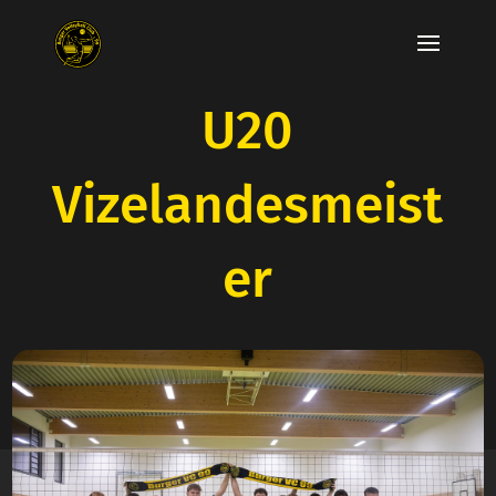
U20
Vizelandesmeist
er