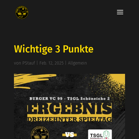
Wichtige 3 Punkte
von
PStauf
|
Feb. 12, 2025
|
Allgemein